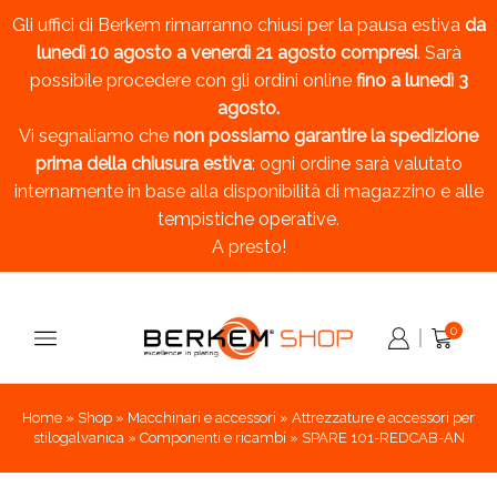
Gli uffici di Berkem rimarranno chiusi per la pausa estiva
da
lunedì 10 agosto a venerdì 21 agosto compresi
. Sarà
possibile procedere con gli ordini online
fino a lunedì 3
agosto.
Vi segnaliamo che
non possiamo garantire la spedizione
prima della chiusura estiva
: ogni ordine sarà valutato
internamente in base alla disponibilità di magazzino e alle
tempistiche operative.
A presto!
0
Home
»
Shop
»
Macchinari e accessori
»
Attrezzature e accessori per
stilogalvanica
»
Componenti e ricambi
»
SPARE 101-REDCAB-AN