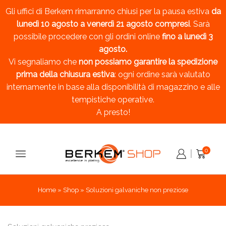
Gli uffici di Berkem rimarranno chiusi per la pausa estiva
da
lunedì 10 agosto a venerdì 21 agosto compresi
. Sarà
possibile procedere con gli ordini online
fino a lunedì 3
agosto.
Vi segnaliamo che
non possiamo garantire la spedizione
prima della chiusura estiva
: ogni ordine sarà valutato
internamente in base alla disponibilità di magazzino e alle
tempistiche operative.
A presto!
0
Home
»
Shop
»
Soluzioni galvaniche non preziose