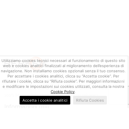
Utilizziamo cookies tecnici necessari al funzionamento di questo sito
web e cookies analitici finalizzati al miglioramento dell’esperienza di
navigazione. Non installiamo cookies opzionali senza il tuo consenso.
Per accettare i cookies analitici, clicca su “Accetta cookie”. Per
LO SHOP ON-LINE DI PRODOTTI GALVANICI PROFESSIONALI
rifiutare i cookie, clicca su “Rifiuta cookie”. Per maggiori informazioni
e modificare le impostazioni sui cookies utilizzati, consulta la nostra
Berkem S.r.l. propone la vendita on-line di oltre 700 articoli
Cookie Policy
.
100% Made in Italy dedicati agli operatori galvanici.
Accetta i cookie analitici
Rifiuta Cookies
Informazioni utili
Quotazione metalli