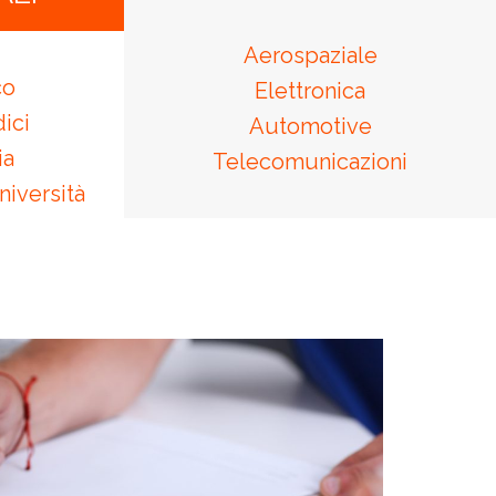
Aerospaziale
co
Elettronica
ici
Automotive
ia
Telecomunicazioni
Università