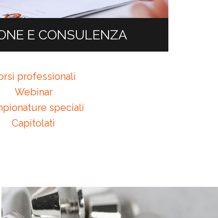
ONE E CONSULENZA
rsi professionali
Webinar
pionature speciali
Capitolati