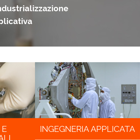
ndustrializzazione
licativa
 E
INGEGNERIA APPLICATA
ALI