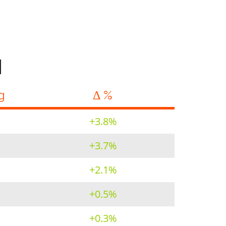
I
g
Δ %
+3.8%
+3.7%
+2.1%
+0.5%
+0.3%