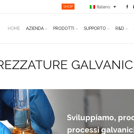
SHOP
Italiano
HOME
AZIENDA
PRODOTTI
SUPPORTO
R&D
TREZZATURE GALVANIC
Sviluppiamo, pro
processi galvanici