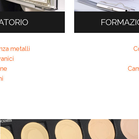
RATORIO
FORMAZI
za metalli
Co
anici
one
Cam
ni