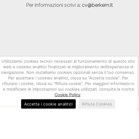
Per informazioni scrivi a:
cv@berkem.it
Utilizziamo cookies tecnici necessari al funzionamento di questo sito
web e cookies analitici finalizzati al miglioramento dell’esperienza di
navigazione. Non installiamo cookies opzionali senza il tuo consenso.
Per accettare i cookies analitici, clicca su “Accetta cookie”. Per
rifiutare i cookie, clicca su “Rifiuta cookie”. Per maggiori informazioni
e modificare le impostazioni sui cookies utilizzati, consulta la nostra
Cookie Policy
.
Accetta i cookie analitici
Rifiuta Cookies