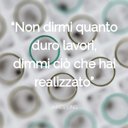
“Non dirmi quanto
duro lavori,
dimmi ciò che hai
realizzato”
JAMES LING