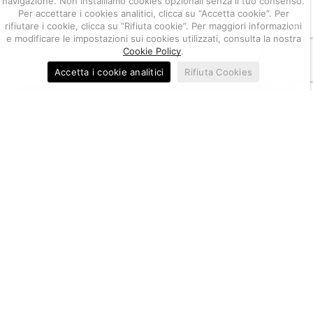
navigazione. Non installiamo cookies opzionali senza il tuo consenso.
Per accettare i cookies analitici, clicca su “Accetta cookie”. Per
rifiutare i cookie, clicca su “Rifiuta cookie”. Per maggiori informazioni
e modificare le impostazioni sui cookies utilizzati, consulta la nostra
Cookie Policy
.
Accetta i cookie analitici
Rifiuta Cookies
Principi e Politica aziendale - RJC
Report Annuale - RJC