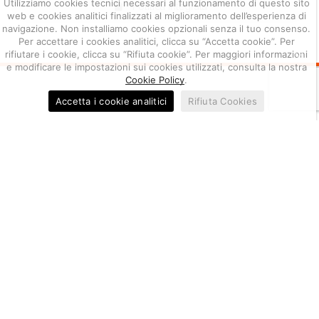
Utilizziamo cookies tecnici necessari al funzionamento di questo sito
Politica integrata
web e cookies analitici finalizzati al miglioramento dell’esperienza di
navigazione. Non installiamo cookies opzionali senza il tuo consenso.
Per accettare i cookies analitici, clicca su “Accetta cookie”. Per
rifiutare i cookie, clicca su “Rifiuta cookie”. Per maggiori informazioni
e modificare le impostazioni sui cookies utilizzati, consulta la nostra
Cookie Policy
.
Accetta i cookie analitici
Rifiuta Cookies