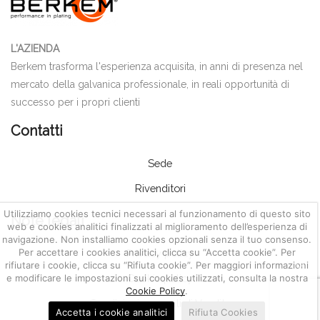
L'AZIENDA
Berkem trasforma l'esperienza acquisita, in anni di presenza nel
mercato della galvanica professionale, in reali opportunità di
successo per i propri clienti
Contatti
Sede
Rivenditori
Utilizziamo cookies tecnici necessari al funzionamento di questo sito
Note legali
web e cookies analitici finalizzati al miglioramento dell’esperienza di
navigazione. Non installiamo cookies opzionali senza il tuo consenso.
Per accettare i cookies analitici, clicca su “Accetta cookie”. Per
Privacy policy
rifiutare i cookie, clicca su “Rifiuta cookie”. Per maggiori informazioni
Cookie policy
e modificare le impostazioni sui cookies utilizzati, consulta la nostra
Cookie Policy
.
Condizioni generali di Vendita
Accetta i cookie analitici
Rifiuta Cookies