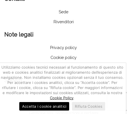
Sede
Rivenditori
Note legali
Privacy policy
Cookie policy
Condizioni generali di Vendita
Utilizziamo cookies tecnici necessari al funzionamento di questo sito
web e cookies analitici finalizzati al miglioramento dell’esperienza di
navigazione. Non installiamo cookies opzionali senza il tuo consenso.
Servizi
Per accettare i cookies analitici, clicca su “Accetta cookie”. Per
rifiutare i cookie, clicca su “Rifiuta cookie”. Per maggiori informazioni
e modificare le impostazioni sui cookies utilizzati, consulta la nostra
Quotazione metalli
Cookie Policy
.
Calcoli elettrochimici
Accetta i cookie analitici
Rifiuta Cookies
Gestione resi, segnalazioni e reclami