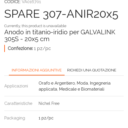
CODICE:
VA016701
SPARE 307-ANIR20x5
Currently, this product is unavailable
Anodo in titanio-iridio per GALVALINK
305S - 20x5 cm
Confezione:
1 pz/pc
INFORMAZIONI AGGIUNTIVE
RICHIEDI UNA QUOTAZIONE
Orafo e Argentiero
,
Moda
,
Ingegneria
Applicazioni
applicata
,
Medicale e Biomateriali
Caratteristiche
Nichel Free
Packaging
1 pz/pc