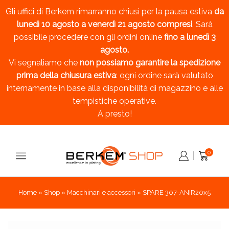
Gli uffici di Berkem rimarranno chiusi per la pausa estiva
da
lunedì 10 agosto a venerdì 21 agosto compresi
. Sarà
possibile procedere con gli ordini online
fino a lunedì 3
agosto.
Vi segnaliamo che
non possiamo garantire la spedizione
prima della chiusura estiva
: ogni ordine sarà valutato
internamente in base alla disponibilità di magazzino e alle
tempistiche operative.
A presto!
0
Home
»
Shop
»
Macchinari e accessori
»
SPARE 307-ANIR20x5