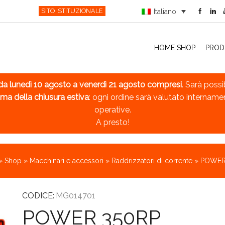
SITO ISTITUZIONALE
Italiano
HOME SHOP
PROD
da lunedì 10 agosto a venerdì 21 agosto compresi
. Sarà possi
ma della chiusura estiva
: ogni ordine sarà valutato intername
operative.
A presto!
»
Shop
»
Macchinari e accessori
»
Raddrizzatori di corrente
»
POWER
CODICE:
MG014701
POWER 350RP