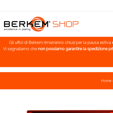
Gli uffici di Berkem rimarranno chiusi per la pausa estiva
Vi segnaliamo che
non possiamo garantire la spedizione pri
Home