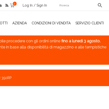
0
Log In / Sign In
OTTI
AZIENDA
CONDIZIONI DI VENDITA
SERVIZIO CLIENTI
bile procedere con gli ordini online
fino a lunedì 3 agosto.
nte in base alla disponibilità di magazzino e alle tempistiche
 350RP