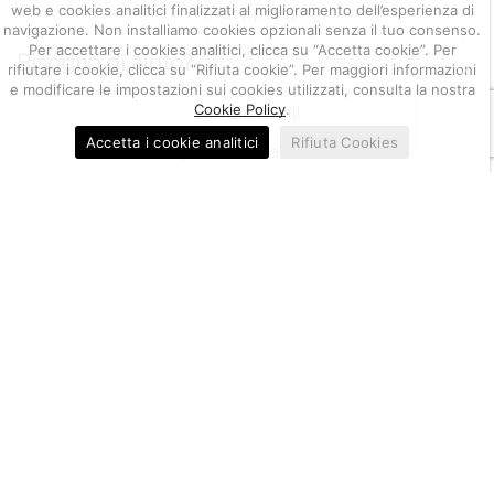
web e cookies analitici finalizzati al miglioramento dell’esperienza di
Privacy policy
navigazione. Non installiamo cookies opzionali senza il tuo consenso.
Per accettare i cookies analitici, clicca su “Accetta cookie”. Per
Bisogno di aiuto?
rifiutare i cookie, clicca su “Rifiuta cookie”. Per maggiori informazioni
e modificare le impostazioni sui cookies utilizzati, consulta la nostra
Cookie Policy
.
Servizio clienti
Accetta i cookie analitici
Rifiuta Cookies
Impostazione account
Gestione resi, segnalazioni e reclami
03655470247
Berkem S.r.l. | CF e P.IVA IT
| Nr. REA PD-
405519
20.000
| Capitale Sociale i.v.
€