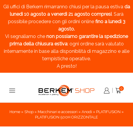
Gli uffici di Berkem rimarranno chiusi per la pausa estiva
da
lunedì 10 agosto a venerdì 21 agosto compresi
. Sarà
possibile procedere con gli ordini online
fino a lunedì 3
agosto.
Vi segnaliamo che
non possiamo garantire la spedizione
prima della chiusura estiva
: ogni ordine sarà valutato
internamente in base alla disponibilità di magazzino e alle
tempistiche operative.
A presto!
0
Home
»
Shop
»
Macchinari e accessori
»
Anodi
»
PLATIFUSION
»
PLATIFUSION 500H ORIZZONTALE