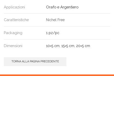
Applicazioni
Orafo e Argentiero
Caratteristiche
Nichel Free
Packaging
1 pz/pc
Dimensioni
10×5 cm
,
15×5 cm
,
20×5 cm
TORNA ALLA PAGINA PRECEDENTE