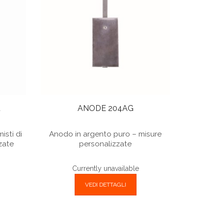
u
ANODE 204AG
isti di
Anodo in argento puro – misure
zate
personalizzate
Currently unavailable
VEDI DETTAGLI