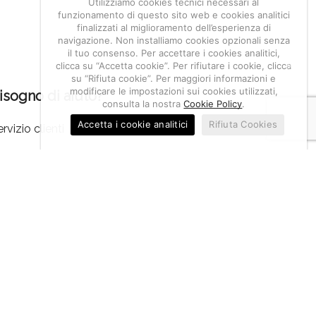
Utilizziamo cookies tecnici necessari al
funzionamento di questo sito web e cookies analitici
finalizzati al miglioramento dell’esperienza di
navigazione. Non installiamo cookies opzionali senza
il tuo consenso. Per accettare i cookies analitici,
clicca su “Accetta cookie”. Per rifiutare i cookie, clicca
su “Rifiuta cookie”. Per maggiori informazioni e
modificare le impostazioni sui cookies utilizzati,
isogno di aiuto?
consulta la nostra
Cookie Policy
.
Accetta i cookie analitici
Rifiuta Cookies
rvizio clienti
mpostazione account
estione resi, segnalazioni e reclami