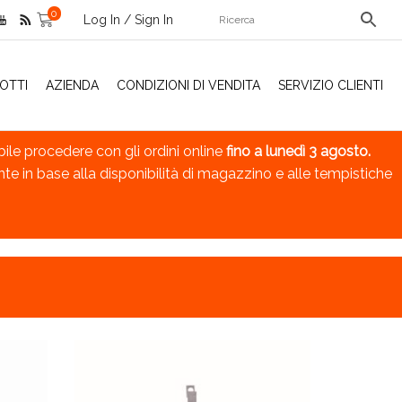
0
Log In / Sign In
OTTI
AZIENDA
CONDIZIONI DI VENDITA
SERVIZIO CLIENTI
bile procedere con gli ordini online
fino a lunedì 3 agosto.
nte in base alla disponibilità di magazzino e alle tempistiche