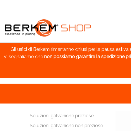
Gli uffici di Berkem rimarranno chiusi per la pausa estiva
Vi segnaliamo che
non possiamo garantire la spedizione pri
Soluzioni galvaniche preziose
Soluzioni galvaniche non preziose