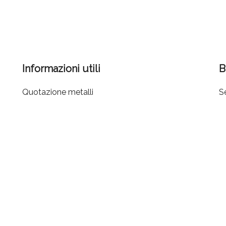
Informazioni utili
B
Quotazione metalli
Se
Condizioni di Vendita
I
Cookie policy
G
Privacy policy