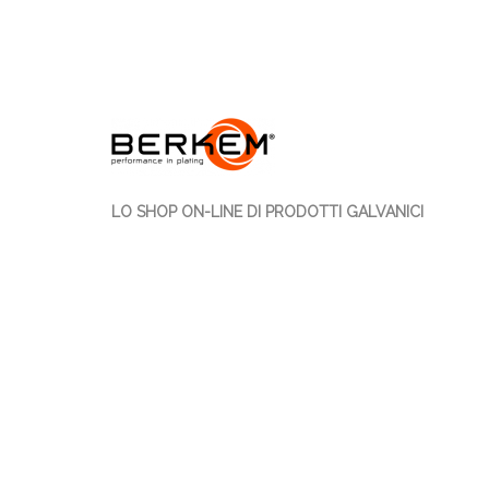
LO SHOP ON-LINE DI PRODOTTI GALVANICI
PROFESSIONALI
Berkem S.r.l. propone la vendita on-line di oltre 700
articoli 100% Made in Italy dedicati agli operatori
galvanici.