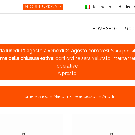
SITO ISTITUZIONALE
Italiano
HOME SHOP
PROD
da lunedì 10 agosto a venerdì 21 agosto compresi
. Sarà possi
ma della chiusura estiva
: ogni ordine sarà valutato intername
operative.
A presto!
Home
»
Shop
»
Macchinari e accessori
»
Anodi