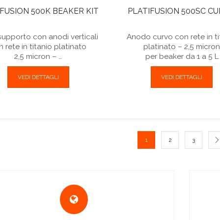
FUSION 500K BEAKER KIT
PLATIFUSION 500SC C
 supporto con anodi verticali
Anodo curvo con rete in ti
 rete in titanio platinato
platinato – 2,5 micro
2,5 micron – …
per beaker da 1 a 5 L
VEDI DETTAGLI
VEDI DETTAGLI
1
2
3