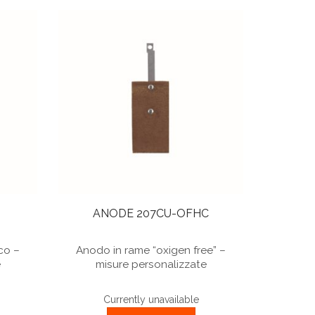
ANODE 207CU-OFHC
ico –
Anodo in rame “oxigen free” –
e
misure personalizzate
Currently unavailable