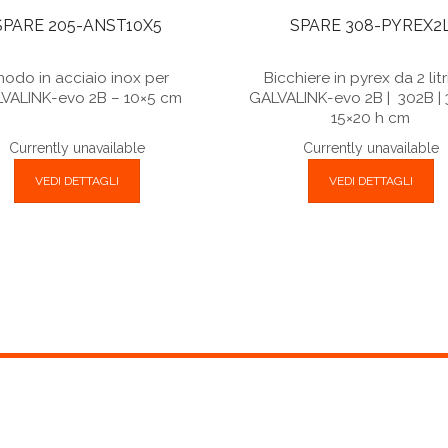
SPARE 205-ANST10X5
SPARE 308-PYREX2
nodo in acciaio inox per
Bicchiere in pyrex da 2 litr
VALINK-evo 2B – 10×5 cm
GALVALINK-evo 2B | 302B | 
15×20 h cm
Currently unavailable
Currently unavailable
VEDI DETTAGLI
VEDI DETTAGLI