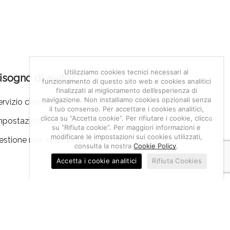
Utilizziamo cookies tecnici necessari al
isogno di aiuto?
funzionamento di questo sito web e cookies analitici
finalizzati al miglioramento dell’esperienza di
navigazione. Non installiamo cookies opzionali senza
rvizio clienti
il tuo consenso. Per accettare i cookies analitici,
clicca su “Accetta cookie”. Per rifiutare i cookie, clicca
mpostazione account
su “Rifiuta cookie”. Per maggiori informazioni e
modificare le impostazioni sui cookies utilizzati,
estione resi, segnalazioni e reclami
consulta la nostra
Cookie Policy
.
Accetta i cookie analitici
Rifiuta Cookies