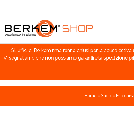
Gli uffici di Berkem rimarranno chiusi per la pausa estiva
Vi segnaliamo che
non possiamo garantire la spedizione pri
Home
»
Shop
»
Macchinar