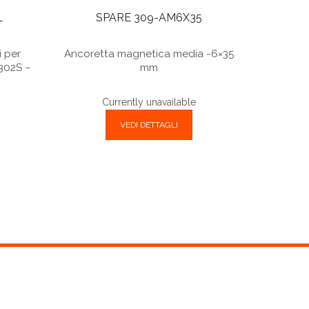
L
SPARE 309-AM6X35
i per
Ancoretta magnetica media -6×35
302S –
mm
Currently unavailable
VEDI DETTAGLI