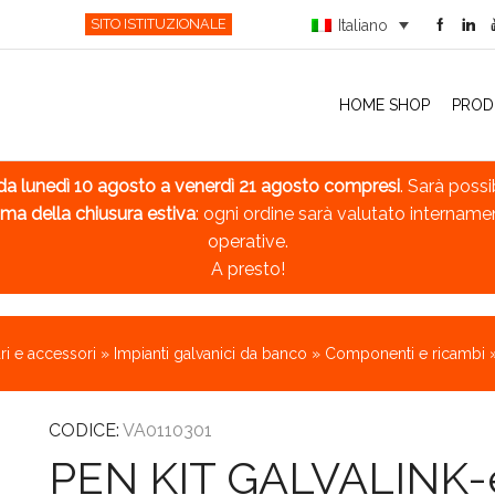
SITO ISTITUZIONALE
Italiano
HOME SHOP
PROD
da lunedì 10 agosto a venerdì 21 agosto compresi
. Sarà possi
ma della chiusura estiva
: ogni ordine sarà valutato intername
operative.
A presto!
i e accessori
»
Impianti galvanici da banco
»
Componenti e ricambi
CODICE:
VA0110301
PEN KIT GALVALINK-