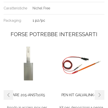
Caratteristiche
Nichel Free
Packaging
1 pz/pc
FORSE POTREBBE INTERESSARTI
SPARE 205-ANST10X5
PEN KIT GALVALINK-evo
Anodo in acciaio inox per
Kit per deposizioni a penna