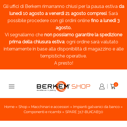
Gli uffici di Berkem rimarranno chiusi per la pausa estiva
da
lunedì 10 agosto a venerdì 21 agosto compresi
. Sarà
possibile procedere con gli ordini online
fino a lunedì 3
agosto.
Vi segnaliamo che
non possiamo garantire la spedizione
prima della chiusura estiva
: ogni ordine sarà valutato
internamente in base alla disponibilità di magazzino e alle
tempistiche operative.
A presto!
0
Home
»
Shop
»
Macchinari e accessori
»
Impianti galvanici da banco
»
Componenti e ricambi
»
SPARE 317-BLKCAB30