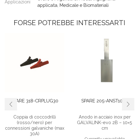
Applicazioni
applicata
,
Medicale e Biomateriali
FORSE POTREBBE INTERESSARTI
SPARE 318-CRPLUG30
SPARE 205-ANST10X5
Coppia di coccodrilli
Anodo in acciaio inox per
(rosso/nero) per
GALVALINK-evo 2B – 10×5
connessioni galvaniche (max
cm
30A)
Currently unavailable