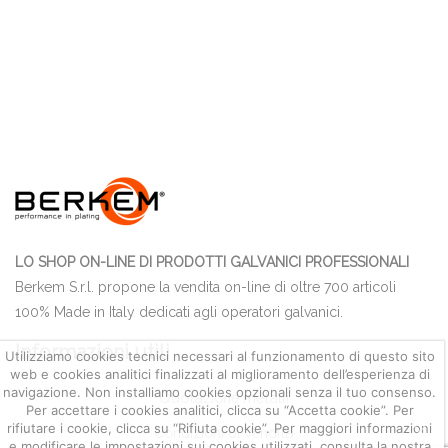
LO SHOP ON-LINE DI PRODOTTI GALVANICI PROFESSIONALI
Berkem S.r.l. propone la vendita on-line di oltre 700 articoli
100% Made in Italy dedicati agli operatori galvanici.
Informazioni utili
Utilizziamo cookies tecnici necessari al funzionamento di questo sito
web e cookies analitici finalizzati al miglioramento dell’esperienza di
navigazione. Non installiamo cookies opzionali senza il tuo consenso.
Quotazione metalli
Per accettare i cookies analitici, clicca su “Accetta cookie”. Per
rifiutare i cookie, clicca su “Rifiuta cookie”. Per maggiori informazioni
Condizioni di Vendita
e modificare le impostazioni sui cookies utilizzati, consulta la nostra