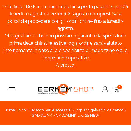
Gli uffici di Berkem rimarranno chiusi per la pausa estiva
da
lunedì 10 agosto a venerdì 21 agosto compresi
. Sarà
possibile procedere con gli ordini online
fino a lunedì 3
agosto.
Vi segnaliamo che
non possiamo garantire la spedizione
prima della chiusura estiva
: ogni ordine sarà valutato
internamente in base alla disponibilità di magazzino e alle
tempistiche operative.
A presto!
0
Home
»
Shop
»
Macchinari e accessori
»
Impianti galvanici da banco
»
GALVALINK
»
GALVALINK-evo 2S NEW