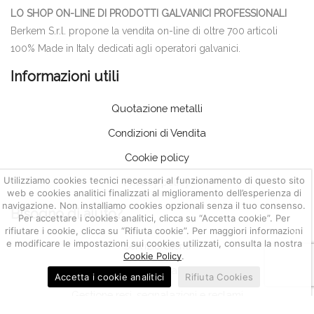
LO SHOP ON-LINE DI PRODOTTI GALVANICI PROFESSIONALI
Berkem S.r.l. propone la vendita on-line di oltre 700 articoli
100% Made in Italy dedicati agli operatori galvanici.
Informazioni utili
Quotazione metalli
Condizioni di Vendita
Cookie policy
Utilizziamo cookies tecnici necessari al funzionamento di questo sito
Privacy policy
web e cookies analitici finalizzati al miglioramento dell’esperienza di
navigazione. Non installiamo cookies opzionali senza il tuo consenso.
Bisogno di aiuto?
Per accettare i cookies analitici, clicca su “Accetta cookie”. Per
rifiutare i cookie, clicca su “Rifiuta cookie”. Per maggiori informazioni
e modificare le impostazioni sui cookies utilizzati, consulta la nostra
Servizio clienti
Cookie Policy
.
Impostazione account
Accetta i cookie analitici
Rifiuta Cookies
Gestione resi, segnalazioni e reclami