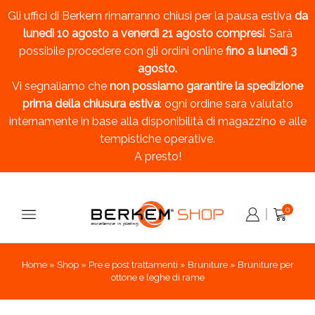
Gli uffici di Berkem rimarranno chiusi per la pausa estiva
da
lunedì 10 agosto a venerdì 21 agosto compresi
. Sarà
possibile procedere con gli ordini online
fino a lunedì 3
agosto.
Vi segnaliamo che
non possiamo garantire la spedizione
prima della chiusura estiva
: ogni ordine sarà valutato
internamente in base alla disponibilità di magazzino e alle
tempistiche operative.
A presto!
0
Home
»
Shop
»
Pre e post trattamenti
»
Bruniture
»
Bruniture per
ottone e leghe di rame