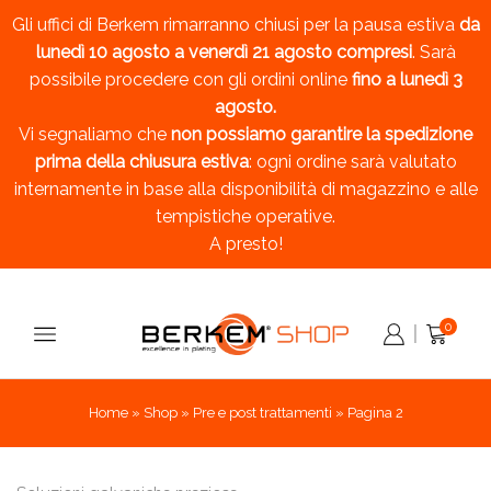
Gli uffici di Berkem rimarranno chiusi per la pausa estiva
da
lunedì 10 agosto a venerdì 21 agosto compresi
. Sarà
possibile procedere con gli ordini online
fino a lunedì 3
agosto.
Vi segnaliamo che
non possiamo garantire la spedizione
prima della chiusura estiva
: ogni ordine sarà valutato
internamente in base alla disponibilità di magazzino e alle
tempistiche operative.
A presto!
0
Home
»
Shop
»
Pre e post trattamenti
»
Pagina 2