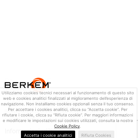
Utilizziamo cookies tecnici necessari al funzionamento di questo sito
web e cookies analitici finalizzati al miglioramento dell’esperienza di
LO SHOP ON-LINE DI PRODOTTI GALVANICI PROFESSIONALI
navigazione. Non installiamo cookies opzionali senza il tuo consenso.
Per accettare i cookies analitici, clicca su “Accetta cookie”. Per
Berkem S.r.l. propone la vendita on-line di oltre 700 articoli
rifiutare i cookie, clicca su “Rifiuta cookie”. Per maggiori informazioni
100% Made in Italy dedicati agli operatori galvanici.
e modificare le impostazioni sui cookies utilizzati, consulta la nostra
Cookie Policy
.
Informazioni utili
Accetta i cookie analitici
Rifiuta Cookies