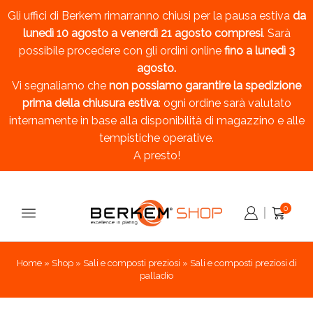
Gli uffici di Berkem rimarranno chiusi per la pausa estiva
da
lunedì 10 agosto a venerdì 21 agosto compresi
. Sarà
possibile procedere con gli ordini online
fino a lunedì 3
agosto.
Vi segnaliamo che
non possiamo garantire la spedizione
prima della chiusura estiva
: ogni ordine sarà valutato
internamente in base alla disponibilità di magazzino e alle
tempistiche operative.
A presto!
0
Home
»
Shop
»
Sali e composti preziosi
»
Sali e composti preziosi di
palladio