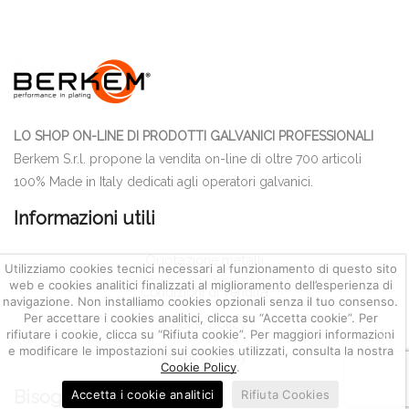
LO SHOP ON-LINE DI PRODOTTI GALVANICI PROFESSIONALI
Berkem S.r.l. propone la vendita on-line di oltre 700 articoli
100% Made in Italy dedicati agli operatori galvanici.
Informazioni utili
Quotazione metalli
Utilizziamo cookies tecnici necessari al funzionamento di questo sito
web e cookies analitici finalizzati al miglioramento dell’esperienza di
Condizioni di Vendita
navigazione. Non installiamo cookies opzionali senza il tuo consenso.
Per accettare i cookies analitici, clicca su “Accetta cookie”. Per
Cookie policy
rifiutare i cookie, clicca su “Rifiuta cookie”. Per maggiori informazioni
e modificare le impostazioni sui cookies utilizzati, consulta la nostra
Privacy policy
Cookie Policy
.
Bisogno di aiuto?
Accetta i cookie analitici
Rifiuta Cookies