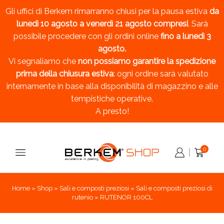
Gli uffici di Berkem rimarranno chiusi per la pausa estiva
da
lunedì 10 agosto a venerdì 21 agosto compresi
. Sarà
possibile procedere con gli ordini online
fino a lunedì 3
agosto.
Vi segnaliamo che
non possiamo garantire la spedizione
prima della chiusura estiva
: ogni ordine sarà valutato
internamente in base alla disponibilità di magazzino e alle
tempistiche operative.
A presto!
0
Home
»
Shop
»
Sali e composti preziosi
»
Sali e composti preziosi di
rutenio
»
RUTENOR 100CL