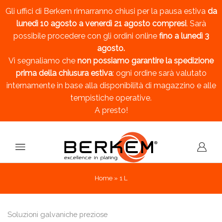
Gli uffici di Berkem rimarranno chiusi per la pausa estiva
da
lunedì 10 agosto a venerdì 21 agosto compresi
. Sarà
possibile procedere con gli ordini online
fino a lunedì 3
agosto.
Vi segnaliamo che
non possiamo garantire la spedizione
prima della chiusura estiva
: ogni ordine sarà valutato
internamente in base alla disponibilità di magazzino e alle
tempistiche operative.
A presto!
Home
»
1 L
Soluzioni galvaniche preziose