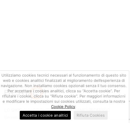
Utilizziamo cookies tecnici necessari al funzionamento di questo sito
web e cookies analitici finalizzati al miglioramento dell’esperienza di
navigazione. Non installiamo cookies opzionali senza il tuo consenso.
Per accettare i cookies analitici, clicca su “Accetta cookie”. Per
rifiutare i cookie, clicca su “Rifiuta cookie”. Per maggiori informazioni
e modificare le impostazioni sui cookies utilizzati, consulta la nostra
Cookie Policy
.
LO SHOP ON-LINE DI PRODOTTI GALVANICI PROFESSIONALI
Accetta i cookie analitici
Rifiuta Cookies
Berkem S.r.l. propone la vendita on-line di oltre 700 articoli
100% Made in Italy dedicati agli operatori galvanici.