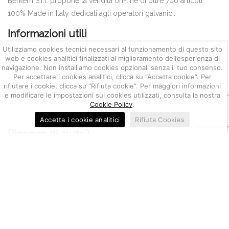
Berkem S.r.l. propone la vendita on-line di oltre 700 articoli
100% Made in Italy dedicati agli operatori galvanici.
Informazioni utili
Utilizziamo cookies tecnici necessari al funzionamento di questo sito
Quotazione metalli
web e cookies analitici finalizzati al miglioramento dell’esperienza di
navigazione. Non installiamo cookies opzionali senza il tuo consenso.
Condizioni di Vendita
Per accettare i cookies analitici, clicca su “Accetta cookie”. Per
rifiutare i cookie, clicca su “Rifiuta cookie”. Per maggiori informazioni
Cookie policy
e modificare le impostazioni sui cookies utilizzati, consulta la nostra
Cookie Policy
.
Privacy policy
Accetta i cookie analitici
Rifiuta Cookies
Bisogno di aiuto?
Servizio clienti
Impostazione account
Gestione resi, segnalazioni e reclami