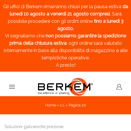
Gli uffici di Berkem rimarranno chiusi per la pausa estiva
da
lunedì 10 agosto a venerdì 21 agosto compresi
. Sarà
possibile procedere con gli ordini online
fino a lunedì 3
agosto.
Vi segnaliamo che
non possiamo garantire la spedizione
prima della chiusura estiva
: ogni ordine sarà valutato
internamente in base alla disponibilità di magazzino e alle
tempistiche operative.
A presto!
Home
»
1 L
»
Pagina 10
Soluzioni galvaniche preziose