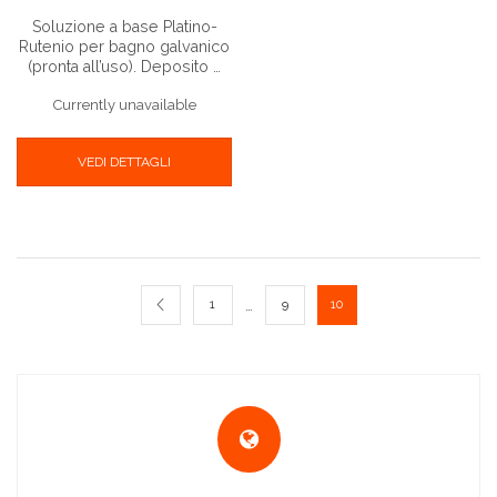
Soluzione a base Platino-
Rutenio per bagno galvanico
(pronta all’uso). Deposito …
Currently unavailable
VEDI DETTAGLI
…
1
9
10