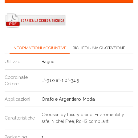
INFORMAZIONI AGGIUNTIVE
RICHIEDI UNA QUOTAZIONE
Utilizzo
Bagno
Coordinate
L*=91.0 a*=1 b*=34.5
Colore
Applicazioni
Orafo e Argentiero
,
Moda
Choosen by luxury brand, Enviromentally
Caratteristiche
safe, Nichel Free, RoHS compliant
Packaging
1 L