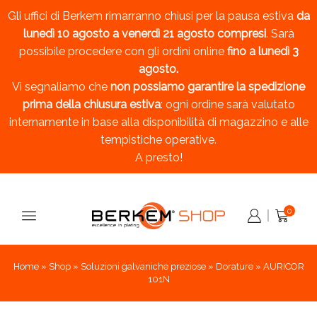
Gli uffici di Berkem rimarranno chiusi per la pausa estiva
da
lunedì 10 agosto a venerdì 21 agosto compresi
. Sarà
possibile procedere con gli ordini online
fino a lunedì 3
agosto.
Vi segnaliamo che
non possiamo garantire la spedizione
prima della chiusura estiva
: ogni ordine sarà valutato
internamente in base alla disponibilità di magazzino e alle
tempistiche operative.
A presto!
0
Home
»
Shop
»
Soluzioni galvaniche preziose
»
Dorature
»
AURICOR
101N