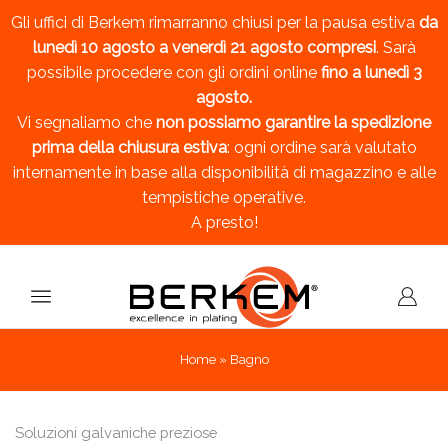
Gli uffici di Berkem rimarranno chiusi per la pausa estiva
da
lunedì 10 agosto a venerdì 21 agosto compresi
. Sarà
possibile procedere con gli ordini online
fino a lunedì 3
agosto.
Vi segnaliamo che
non possiamo garantire la spedizione
prima della chiusura estiva
: ogni ordine sarà valutato
internamente in base alla disponibilità di magazzino e alle
tempistiche operative.
A presto!
Home
»
Bagno
Soluzioni galvaniche preziose