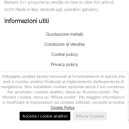
Berkem S.r.l. propone la vendita on-line di oltre 700 articoli
100% Made in Italy dedicati agli operatori galvanici.
Informazioni utili
Quotazione metalli
Condizioni di Vendita
Cookie policy
Privacy policy
Utilizziamo cookies tecnici necessari al funzionamento di questo sito
Bisogno di aiuto?
web e cookies analitici finalizzati al miglioramento dell’esperienza di
navigazione. Non installiamo cookies opzionali senza il tuo consenso.
Servizio clienti
Per accettare i cookies analitici, clicca su “Accetta cookie”. Per
rifiutare i cookie, clicca su “Rifiuta cookie”. Per maggiori informazioni
Impostazione account
e modificare le impostazioni sui cookies utilizzati, consulta la nostra
Cookie Policy
.
Gestione resi, segnalazioni e reclami
Accetta i cookie analitici
Rifiuta Cookies