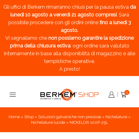
Gli uffici di Berkem rimarranno chiusi per la pausa estiva
da
lunedì 10 agosto a venerdì 21 agosto compresi
. Sarà
possibile procedere con gli ordini online
fino a lunedì 3
agosto.
Vi segnaliamo che
non possiamo garantire la spedizione
prima della chiusura estiva
: ogni ordine sarà valutato
internamente in base alla disponibilità di magazzino e alle
tempistiche operative.
A presto!
0
Home
»
Shop
»
Soluzioni galvaniche non preziose
»
Nichelature
»
Nichelature lucide
»
NICKELOR 100P-25L