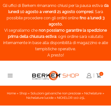
Gli uffici di Berkem rimarranno chiusi per la pausa estiva
da
lunedì 10 agosto a venerdì 21 agosto compresi
. Sarà
possibile procedere con gli ordini online
fino a lunedì 3
agosto.
Vi segnaliamo che
non possiamo garantire la spedizione
prima della chiusura estiva
: ogni ordine sarà valutato
internamente in base alla disponibilità di magazzino e alle
tempistiche operative.
A presto!
0
Home
»
Shop
»
Soluzioni galvaniche non preziose
»
Nichelature
»
Nichelature lucide
»
NICKELOR 110-25L