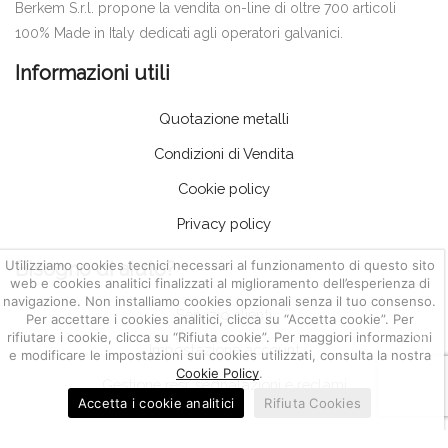
Berkem S.r.l. propone la vendita on-line di oltre 700 articoli
100% Made in Italy dedicati agli operatori galvanici.
Informazioni utili
Quotazione metalli
Condizioni di Vendita
Cookie policy
Privacy policy
Utilizziamo cookies tecnici necessari al funzionamento di questo sito
Bisogno di aiuto?
web e cookies analitici finalizzati al miglioramento dell’esperienza di
navigazione. Non installiamo cookies opzionali senza il tuo consenso.
Servizio clienti
Per accettare i cookies analitici, clicca su “Accetta cookie”. Per
rifiutare i cookie, clicca su “Rifiuta cookie”. Per maggiori informazioni
Impostazione account
e modificare le impostazioni sui cookies utilizzati, consulta la nostra
Cookie Policy
.
Gestione resi, segnalazioni e reclami
Accetta i cookie analitici
Rifiuta Cookies