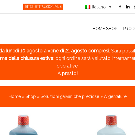
SITO ISTITUZIONALE
Italiano
HOME SHOP
PROD
da lunedì 10 agosto a venerdì 21 agosto compresi
. Sarà possi
ma della chiusura estiva
: ogni ordine sarà valutato intername
operative.
A presto!
Home
»
Shop
»
Soluzioni galvaniche preziose
»
Argentature