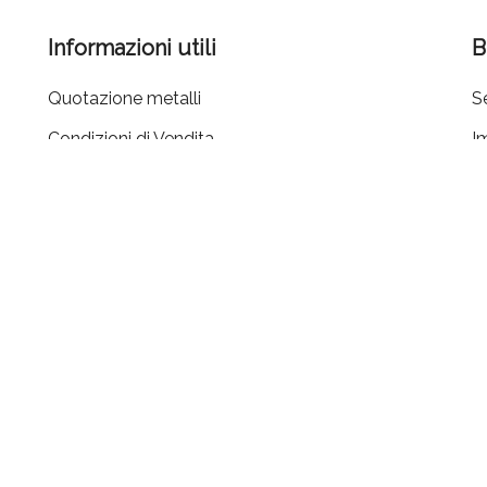
Informazioni utili
B
Quotazione metalli
Se
Condizioni di Vendita
I
Cookie policy
G
Privacy policy