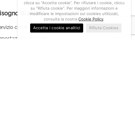
clicca su “Accetta cookie”. Per rifiutare i cookie, clicca
su “Rifiuta cookie”. Per maggiori informazioni e
isogno di aiuto?
modificare le impostazioni sui cookies utilizzati,
consulta la nostra
Cookie Policy
.
rvizio clienti
Accetta i cookie analitici
Rifiuta Cookies
mpostazione account
estione resi, segnalazioni e reclami