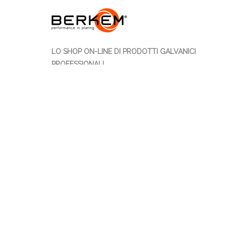
LO SHOP ON-LINE DI PRODOTTI GALVANICI
PROFESSIONALI
Berkem S.r.l. propone la vendita on-line di oltre 700
articoli 100% Made in Italy dedicati agli operatori
galvanici.