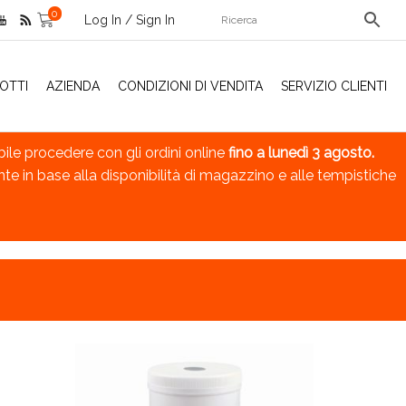
0
Log In / Sign In
OTTI
AZIENDA
CONDIZIONI DI VENDITA
SERVIZIO CLIENTI
bile procedere con gli ordini online
fino a lunedì 3 agosto.
nte in base alla disponibilità di magazzino e alle tempistiche