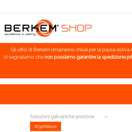
Gli uffici di Berkem rimarranno chiusi per la pausa estiva
Vi segnaliamo che
non possiamo garantire la spedizione pri
Soluzioni galvaniche preziose
Argentature