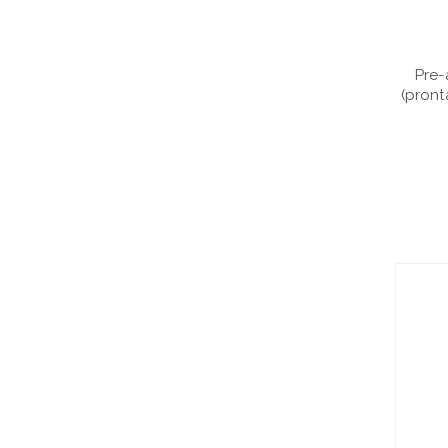
Pre-
(pront