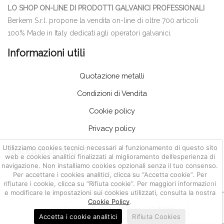
LO SHOP ON-LINE DI PRODOTTI GALVANICI PROFESSIONALI
Berkem S.r.l. propone la vendita on-line di oltre 700 articoli
100% Made in Italy dedicati agli operatori galvanici.
Informazioni utili
Quotazione metalli
Condizioni di Vendita
Cookie policy
Privacy policy
Utilizziamo cookies tecnici necessari al funzionamento di questo sito
Bisogno di aiuto?
web e cookies analitici finalizzati al miglioramento dell’esperienza di
navigazione. Non installiamo cookies opzionali senza il tuo consenso.
Servizio clienti
Per accettare i cookies analitici, clicca su “Accetta cookie”. Per
rifiutare i cookie, clicca su “Rifiuta cookie”. Per maggiori informazioni
Impostazione account
e modificare le impostazioni sui cookies utilizzati, consulta la nostra
Cookie Policy
.
Gestione resi, segnalazioni e reclami
Accetta i cookie analitici
Rifiuta Cookies