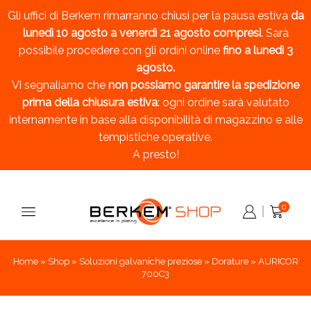
Gli uffici di Berkem rimarranno chiusi per la pausa estiva
da
lunedì 10 agosto a venerdì 21 agosto compresi
. Sarà
possibile procedere con gli ordini online
fino a lunedì 3
agosto.
Vi segnaliamo che
non possiamo garantire la spedizione
prima della chiusura estiva
: ogni ordine sarà valutato
internamente in base alla disponibilità di magazzino e alle
tempistiche operative.
A presto!
0
Home
»
Shop
»
Soluzioni galvaniche preziose
»
Dorature
»
AURICOR
700C3