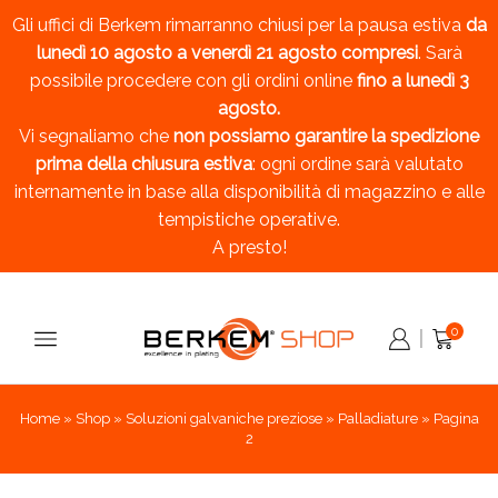
Gli uffici di Berkem rimarranno chiusi per la pausa estiva
da
lunedì 10 agosto a venerdì 21 agosto compresi
. Sarà
possibile procedere con gli ordini online
fino a lunedì 3
agosto.
Vi segnaliamo che
non possiamo garantire la spedizione
prima della chiusura estiva
: ogni ordine sarà valutato
internamente in base alla disponibilità di magazzino e alle
tempistiche operative.
A presto!
0
Home
»
Shop
»
Soluzioni galvaniche preziose
»
Palladiature
»
Pagina
2