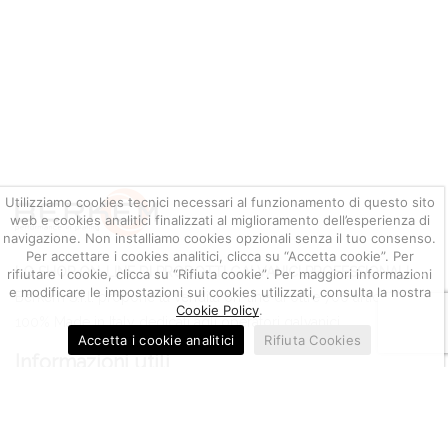
Utilizziamo cookies tecnici necessari al funzionamento di questo sito
web e cookies analitici finalizzati al miglioramento dell’esperienza di
navigazione. Non installiamo cookies opzionali senza il tuo consenso.
Per accettare i cookies analitici, clicca su “Accetta cookie”. Per
LO SHOP ON-LINE DI PRODOTTI GALVANICI PROFESSIONALI
rifiutare i cookie, clicca su “Rifiuta cookie”. Per maggiori informazioni
e modificare le impostazioni sui cookies utilizzati, consulta la nostra
Berkem S.r.l. propone la vendita on-line di oltre 700 articoli
Cookie Policy
.
100% Made in Italy dedicati agli operatori galvanici.
Accetta i cookie analitici
Rifiuta Cookies
Informazioni utili
Quotazione metalli
Condizioni di Vendita