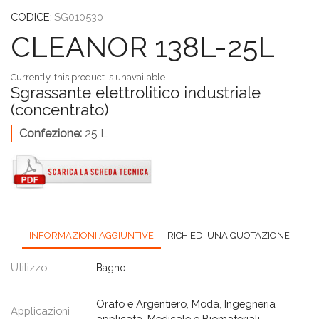
CODICE:
SG010530
CLEANOR 138L-25L
Currently, this product is unavailable
Sgrassante elettrolitico industriale
(concentrato)
Confezione:
25 L
INFORMAZIONI AGGIUNTIVE
RICHIEDI UNA QUOTAZIONE
Utilizzo
Bagno
Orafo e Argentiero
,
Moda
,
Ingegneria
Applicazioni
applicata
,
Medicale e Biomateriali