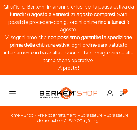
Gli uffici di Berkem rimarranno chiusi per la pausa estiva
da
lunedì 10 agosto a venerdì 21 agosto compresi
. Sarà
possibile procedere con gli ordini online
fino a lunedì 3
agosto.
Vi segnaliamo che
non possiamo garantire la spedizione
prima della chiusura estiva
: ogni ordine sarà valutato
internamente in base alla disponibilità di magazzino e alle
tempistiche operative.
A presto!
0
Home
»
Shop
»
Pre e post trattamenti
»
Sgrassature
»
Sgrassature
elettrolitiche
»
CLEANOR 138L-25L