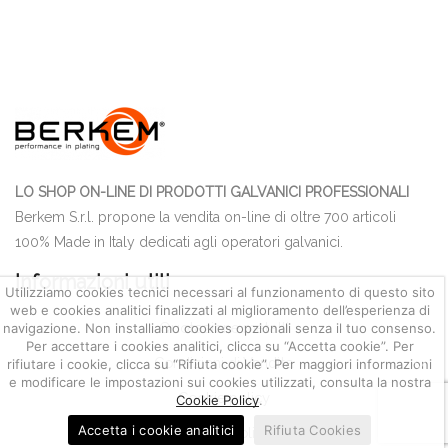
LO SHOP ON-LINE DI PRODOTTI GALVANICI PROFESSIONALI
Berkem S.r.l. propone la vendita on-line di oltre 700 articoli
100% Made in Italy dedicati agli operatori galvanici.
Informazioni utili
Utilizziamo cookies tecnici necessari al funzionamento di questo sito
web e cookies analitici finalizzati al miglioramento dell’esperienza di
Quotazione metalli
navigazione. Non installiamo cookies opzionali senza il tuo consenso.
Per accettare i cookies analitici, clicca su “Accetta cookie”. Per
Condizioni di Vendita
rifiutare i cookie, clicca su “Rifiuta cookie”. Per maggiori informazioni
e modificare le impostazioni sui cookies utilizzati, consulta la nostra
Cookie policy
Cookie Policy
.
Accetta i cookie analitici
Rifiuta Cookies
Privacy policy