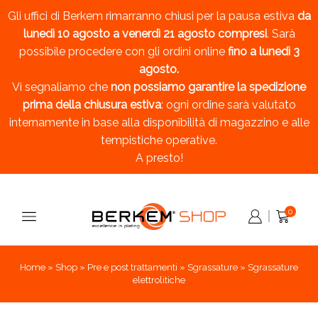
Gli uffici di Berkem rimarranno chiusi per la pausa estiva
da
lunedì 10 agosto a venerdì 21 agosto compresi
. Sarà
possibile procedere con gli ordini online
fino a lunedì 3
agosto.
Vi segnaliamo che
non possiamo garantire la spedizione
prima della chiusura estiva
: ogni ordine sarà valutato
internamente in base alla disponibilità di magazzino e alle
tempistiche operative.
A presto!
0
Home
»
Shop
»
Pre e post trattamenti
»
Sgrassature
»
Sgrassature
elettrolitiche