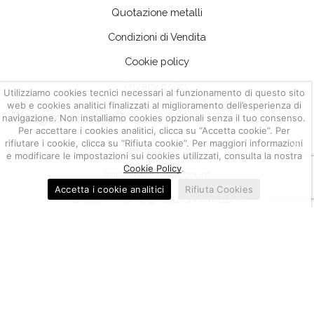
Quotazione metalli
Condizioni di Vendita
Cookie policy
Privacy policy
Utilizziamo cookies tecnici necessari al funzionamento di questo sito
web e cookies analitici finalizzati al miglioramento dell’esperienza di
Bisogno di aiuto?
navigazione. Non installiamo cookies opzionali senza il tuo consenso.
Per accettare i cookies analitici, clicca su “Accetta cookie”. Per
rifiutare i cookie, clicca su “Rifiuta cookie”. Per maggiori informazioni
Servizio clienti
e modificare le impostazioni sui cookies utilizzati, consulta la nostra
Cookie Policy
.
Impostazione account
Accetta i cookie analitici
Rifiuta Cookies
Gestione resi, segnalazioni e reclami