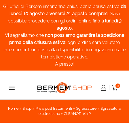
Gli uffici di Berkem rimarranno chiusi per la pausa estiva
da
lunedì 10 agosto a venerdì 21 agosto compresi
. Sarà
possibile procedere con gli ordini online
fino a lunedì 3
agosto.
Vi segnaliamo che
non possiamo garantire la spedizione
prima della chiusura estiva
: ogni ordine sarà valutato
internamente in base alla disponibilità di magazzino e alle
tempistiche operative.
A presto!
0
Home
»
Shop
»
Pre e post trattamenti
»
Sgrassature
»
Sgrassature
elettrolitiche
»
CLEANOR 101P