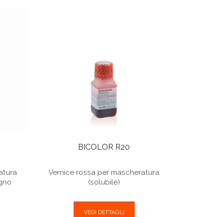
BICOLOR R20
atura
Vernice rossa per mascheratura
agno
(solubile)
VEDI DETTAGLI