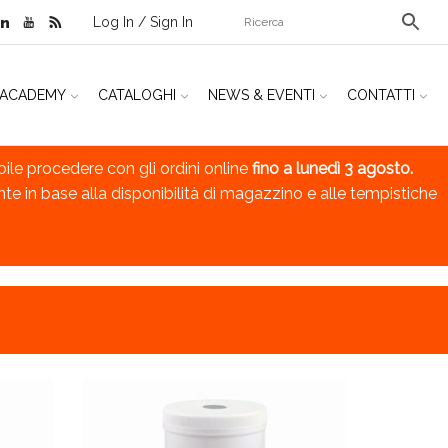
Log In / Sign In
ACADEMY
CATALOGHI
NEWS & EVENTI
CONTATTI
bile procedere con gli ordini online
fino a lunedì 3 agosto.
nte in base alla disponibilità di magazzino e alle tempistiche