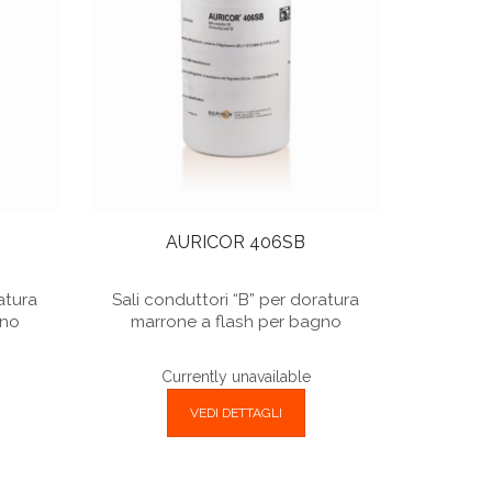
AURICOR 406SB
atura
Sali conduttori “B” per doratura
gno
marrone a flash per bagno
Currently unavailable
VEDI DETTAGLI