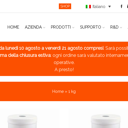
SHOP
Italiano
HOME
AZIENDA
PRODOTTI
SUPPORTO
R&D
da lunedì 10 agosto a venerdì 21 agosto compresi
. Sarà possi
ma della chiusura estiva
: ogni ordine sarà valutato intername
operative.
A presto!
Home
»
1 kg