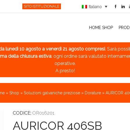
SITO ISTITUZIONALE
Italiano
HOME SHOP
PROD
da lunedì 10 agosto a venerdì 21 agosto compresi
. Sarà possi
ma della chiusura estiva
: ogni ordine sarà valutato intername
operative.
A presto!
me
»
Shop
»
Soluzioni galvaniche preziose
»
Dorature
»
AURICOR 40
CODICE:
OR016201
AURICOR 406SB