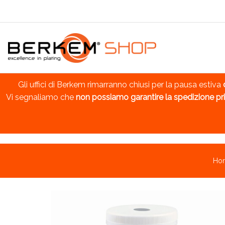
Gli uffici di Berkem rimarranno chiusi per la pausa estiva
Vi segnaliamo che
non possiamo garantire la spedizione pri
Ho