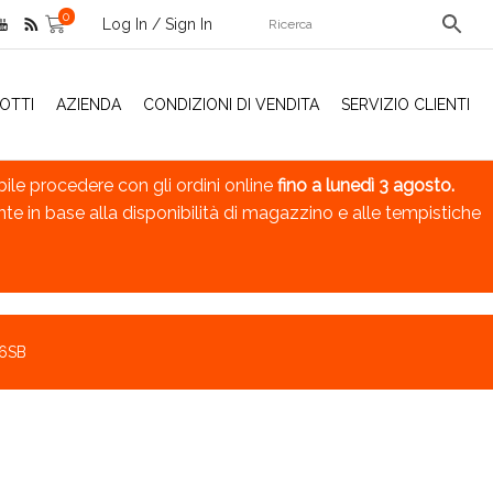
0
Log In / Sign In
OTTI
AZIENDA
CONDIZIONI DI VENDITA
SERVIZIO CLIENTI
bile procedere con gli ordini online
fino a lunedì 3 agosto.
nte in base alla disponibilità di magazzino e alle tempistiche
6SB