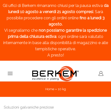
Gli uffici di Berkem rimarranno chiusi per la pausa estiva
da
lunedì 10 agosto a venerdì 21 agosto compresi
. Sarà
possibile procedere con gli ordini online
fino a lunedì 3
agosto.
Vi segnaliamo che
non possiamo garantire la spedizione
prima della chiusura estiva
: ogni ordine sarà valutato
internamente in base alla disponibilità di magazzino e alle
tempistiche operative.
A presto!
Home
»
10 kg
Soluzioni galvaniche preziose