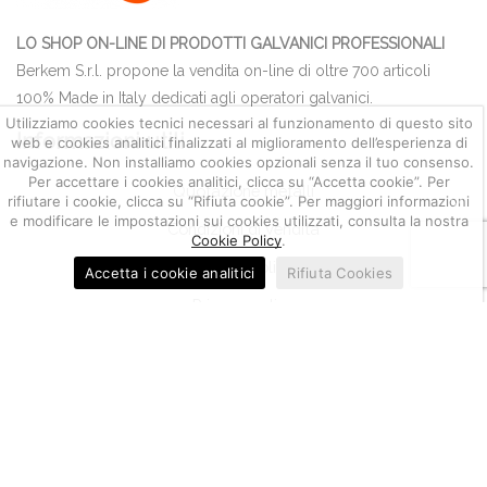
LO SHOP ON-LINE DI PRODOTTI GALVANICI PROFESSIONALI
Berkem S.r.l. propone la vendita on-line di oltre 700 articoli
100% Made in Italy dedicati agli operatori galvanici.
Utilizziamo cookies tecnici necessari al funzionamento di questo sito
Informazioni utili
web e cookies analitici finalizzati al miglioramento dell’esperienza di
navigazione. Non installiamo cookies opzionali senza il tuo consenso.
Per accettare i cookies analitici, clicca su “Accetta cookie”. Per
Quotazione metalli
rifiutare i cookie, clicca su “Rifiuta cookie”. Per maggiori informazioni
e modificare le impostazioni sui cookies utilizzati, consulta la nostra
Condizioni di Vendita
Cookie Policy
.
Cookie policy
Accetta i cookie analitici
Rifiuta Cookies
Privacy policy
Bisogno di aiuto?
Servizio clienti
Impostazione account
Gestione resi, segnalazioni e reclami