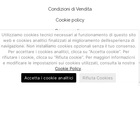
Condizioni di Vendita
Cookie policy
Privacy policy
Utilizziamo cookies tecnici necessari al funzionamento di questo sito
web e cookies analitici finalizzati al miglioramento dell’esperienza di
Bisogno di aiuto?
navigazione. Non installiamo cookies opzionali senza il tuo consenso.
Per accettare i cookies analitici, clicca su “Accetta cookie”. Per
rifiutare i cookie, clicca su “Rifiuta cookie”. Per maggiori informazioni
Servizio clienti
e modificare le impostazioni sui cookies utilizzati, consulta la nostra
Cookie Policy
.
Impostazione account
Accetta i cookie analitici
Rifiuta Cookies
Gestione resi, segnalazioni e reclami