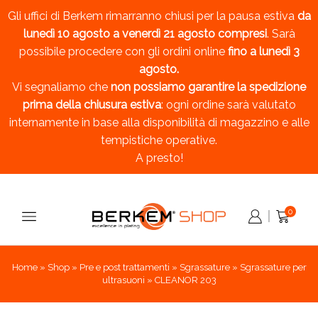
Gli uffici di Berkem rimarranno chiusi per la pausa estiva
da
lunedì 10 agosto a venerdì 21 agosto compresi
. Sarà
possibile procedere con gli ordini online
fino a lunedì 3
agosto.
Vi segnaliamo che
non possiamo garantire la spedizione
prima della chiusura estiva
: ogni ordine sarà valutato
internamente in base alla disponibilità di magazzino e alle
tempistiche operative.
A presto!
0
Home
»
Shop
»
Pre e post trattamenti
»
Sgrassature
»
Sgrassature per
ultrasuoni
»
CLEANOR 203