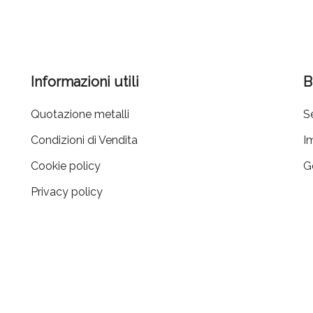
Informazioni utili
B
Quotazione metalli
Se
Condizioni di Vendita
I
Cookie policy
G
Privacy policy
405519
20.000
EA PD-
| Capitale Sociale i.v.
€