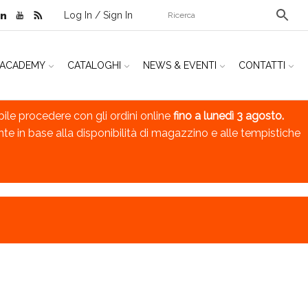
Log In / Sign In
ACADEMY
CATALOGHI
NEWS & EVENTI
CONTATTI
bile procedere con gli ordini online
fino a lunedì 3 agosto.
nte in base alla disponibilità di magazzino e alle tempistiche