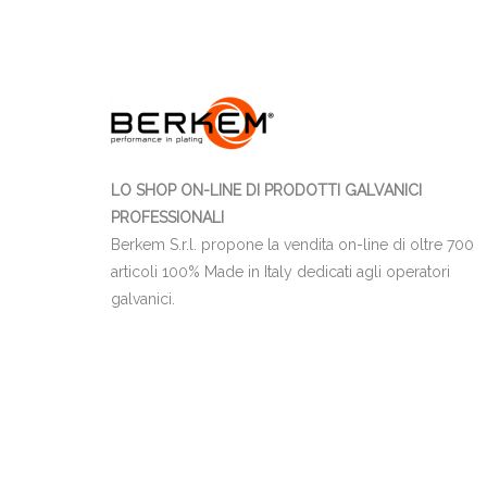
LO SHOP ON-LINE DI PRODOTTI GALVANICI
PROFESSIONALI
Berkem S.r.l. propone la vendita on-line di oltre 700
articoli 100% Made in Italy dedicati agli operatori
galvanici.
03655470247
Berkem S.r.l. | CF e P.IVA IT
| Nr. R