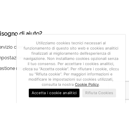
isogno di aiuto?
Utilizziamo cookies tecnici necessari al
rvizio clienti
funzionamento di questo sito web e cookies analitici
finalizzati al miglioramento dell’esperienza di
mpostazione account
navigazione. Non installiamo cookies opzionali senza
il tuo consenso. Per accettare i cookies analitici,
estione resi, segnalazioni e reclami
clicca su “Accetta cookie”. Per rifiutare i cookie, clicca
su “Rifiuta cookie”. Per maggiori informazioni e
modificare le impostazioni sui cookies utilizzati,
consulta la nostra
Cookie Policy
.
Accetta i cookie analitici
Rifiuta Cookies