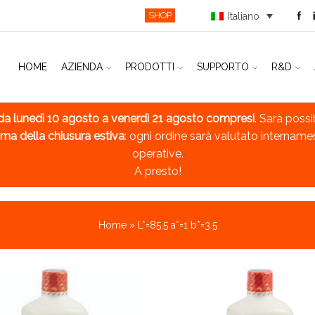
SHOP
Italiano
HOME
AZIENDA
PRODOTTI
SUPPORTO
R&D
da lunedì 10 agosto a venerdì 21 agosto compresi
. Sarà possi
ma della chiusura estiva
: ogni ordine sarà valutato intername
operative.
A presto!
Home
»
L*=85.5 a*=1 b*=3.5